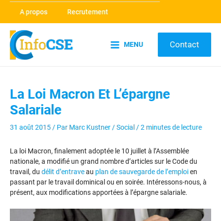
Aller
A propos
Recrutement
au
contenu
Contact
MENU
Main
Menu
La Loi Macron Et L’épargne
Salariale
31 août 2015
/ Par
Marc Kustner
/
Social
/
2 minutes de lecture
La loi Macron, finalement adoptée le 10 juillet à l’Assemblée
nationale, a modifié un grand nombre d’articles sur le Code du
travail, du
délit d’entrave
au
plan de sauvegarde de l’emploi
en
passant par le travail dominical ou en soirée. Intéressons-nous, à
présent, aux modifications apportées à l’épargne salariale.