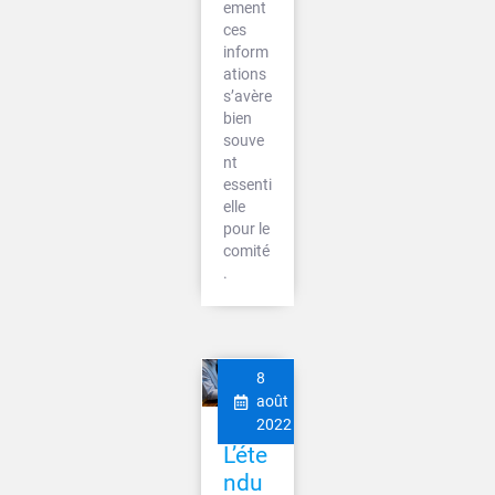
ement
ces
inform
ations
s’avère
bien
souve
nt
essenti
elle
pour le
comité
.
8
août
2022
L’éte
ndu