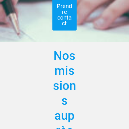
Prend
re
conta
ct
Nos
mis
sion
s
aup