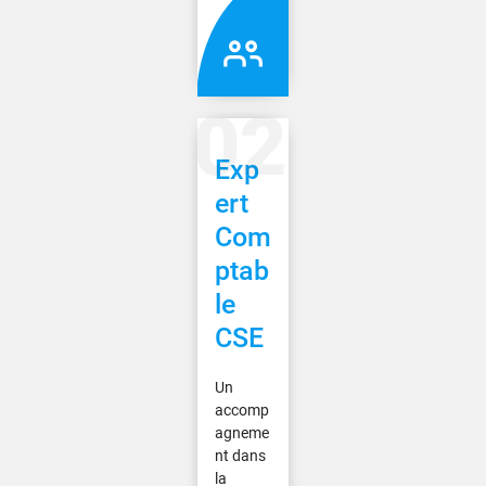
Exp
ert
Com
ptab
le
CSE
Un
accomp
agneme
nt dans
la