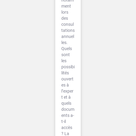
notam
ment
lors
des
consul
tations
annuel
les.
Quels
sont
les
possibi
lités
ouvert
es à
l’exper
t et à
quels
docum
ents a-
t-il
accès
? La