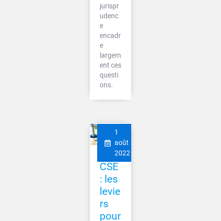
jurispr
udenc
e
encadr
e
largem
ent ces
questi
ons.
1
août
2022
CSE
: les
levie
rs
pour