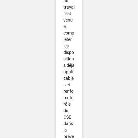
au
travai
l est
venu
e
comp
léter
les
dispo
sition
s déjà
appli
cable
s et
renfo
rce le
rôle
du
CSE
dans
la
préve