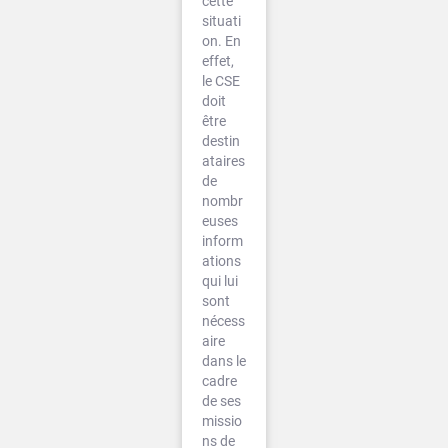
cette
situati
on. En
effet,
le CSE
doit
être
destin
ataires
de
nombr
euses
inform
ations
qui lui
sont
nécess
aire
dans le
cadre
de ses
missio
ns de