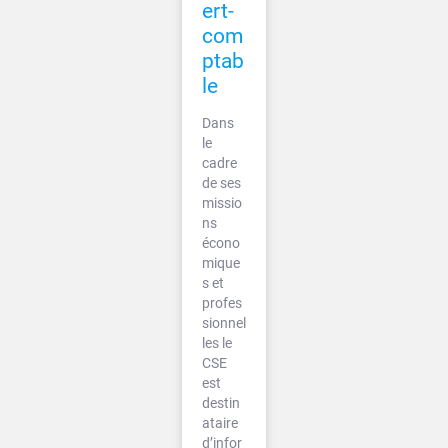
ert-
com
ptab
le
Dans
le
cadre
de ses
missio
ns
écono
mique
s et
profes
sionnel
les le
CSE
est
destin
ataire
d’infor