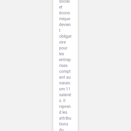
social
et
écono
mique
devien
t
obligat
oire
pour
les
entrep
rises
compt
ant au
minim
um 11
salarié
s. Il
repren
d les
attribu
tions
du