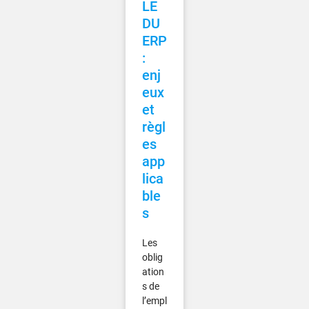
LE
DU
ERP
:
enj
eux
et
règl
es
app
lica
ble
s
Les
oblig
ation
s de
l’empl