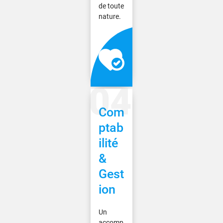
de toute
nature.
Com
ptab
ilité
&
Gest
ion
Un
accomp