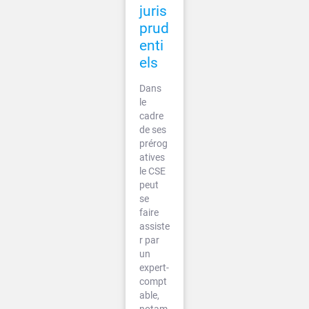
juris
prud
enti
els
Dans
le
cadre
de ses
prérog
atives
le CSE
peut
se
faire
assiste
r par
un
expert-
compt
able,