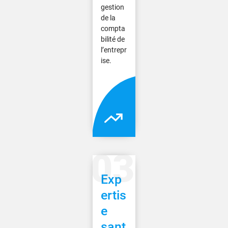
gestion
de la
compta
bilité de
l’entrepr
ise.
Exp
ertis
e
sant