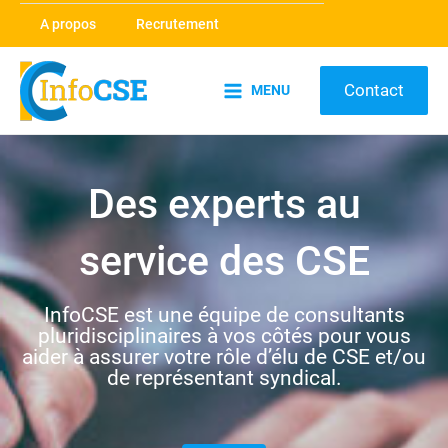
Aller
A propos
Recrutement
au
contenu
Contact
MENU
Main
Menu
Des experts au
service des CSE
InfoCSE est une équipe de consultants
pluridisciplinaires à vos côtés pour vous
aider à assurer votre rôle d’élu de CSE et/ou
de représentant syndical.