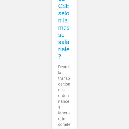
CSE
selo
n la
mas
se
sala
riale
?
Depuis
la
transp
osition
des
ordon
nance
s
Macro
n, le
comité