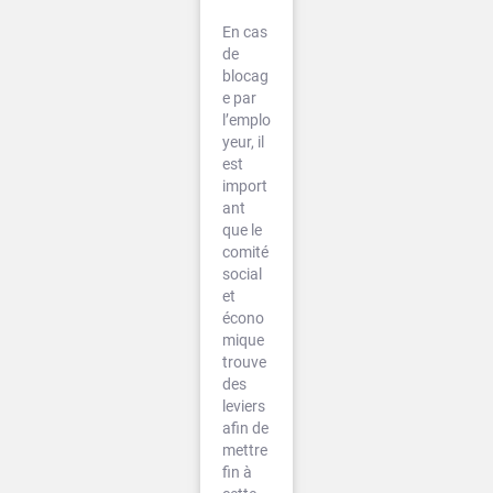
En cas
de
blocag
e par
l’emplo
yeur, il
est
import
ant
que le
comité
social
et
écono
mique
trouve
des
leviers
afin de
mettre
fin à