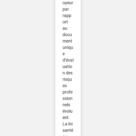
oyeur
par
rapp
ort
au
docu
ment
uniqu
e
d’éval
uatio
n des
risqu
es
profe
ssion
nels
évolu
ent.
La loi
santé