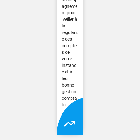
agneme
nt pour
veiller à
la
régularit
é des
compte
s de
votre
instanc
e et à
leur
bonne
gestion
compta
ble.