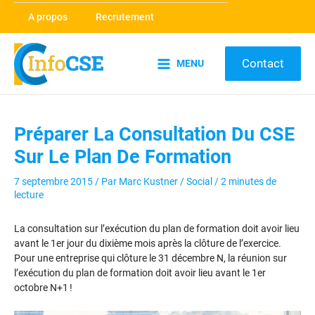
Aller
A propos
Recrutement
au
contenu
Contact
MENU
Main
Menu
Préparer La Consultation Du CSE
Sur Le Plan De Formation
7 septembre 2015
/ Par
Marc Kustner
/
Social
/
2 minutes de
lecture
La consultation sur l’exécution du plan de formation doit avoir lieu
avant le 1er jour du dixième mois après la clôture de l’exercice.
Pour une entreprise qui clôture le 31 décembre N, la réunion sur
l’exécution du plan de formation doit avoir lieu avant le 1er
octobre N+1 !