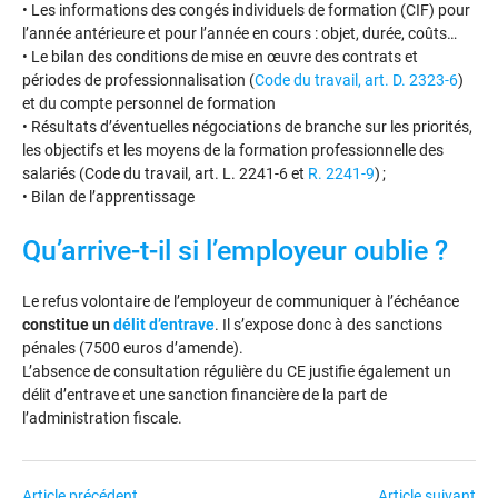
• Les informations des congés individuels de formation (CIF) pour
l’année antérieure et pour l’année en cours : objet, durée, coûts…
• Le bilan des conditions de mise en œuvre des contrats et
périodes de professionnalisation (
Code du travail, art. D. 2323-6
)
et du compte personnel de formation
• Résultats d’éventuelles négociations de branche sur les priorités,
les objectifs et les moyens de la formation professionnelle des
salariés (Code du travail, art. L. 2241-6 et
R. 2241-9
) ;
• Bilan de l’apprentissage
Qu’arrive-t-il si l’employeur oublie ?
Le refus volontaire de l’employeur de communiquer à l’échéance
constitue un
délit d’entrave
. Il s’expose donc à des sanctions
pénales (7500 euros d’amende).
L’absence de consultation régulière du CE justifie également un
délit d’entrave et une sanction financière de la part de
l’administration fiscale.
Navigation
Article précédent
Article suivant