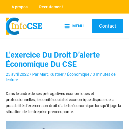
Aller
A propos
Recrutement
au
contenu
Contact
MENU
Main
Menu
L’exercice Du Droit D’alerte
Économique Du CSE
25 avril 2022
/ Par
Marc Kustner
/
Économique
/
3 minutes de
lecture
Dans le cadre de ses prérogatives économiques et
professionnelles, le comité social et économique dispose de la
possibilité d’exercer son droit d’alerte économique lorsqu’il juge la
situation de l’entreprise préoccupante.