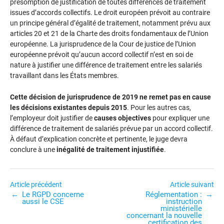
présomption de justification de toutes différences de traitement
issues d’accords collectifs. Le droit européen prévoit au contraire
un principe général d’égalité de traitement, notamment prévu aux
articles 20 et 21 de la Charte des droits fondamentaux de l’Union
européenne. La jurisprudence de la Cour de justice de l’Union
européenne prévoit qu’aucun accord collectif n’est en soi de
nature à justifier une différence de traitement entre les salariés
travaillant dans les États membres.
Cette décision de jurisprudence de 2019 ne remet pas en cause
les décisions existantes depuis 2015
. Pour les autres cas,
l’employeur doit justifier de
causes objectives
pour expliquer une
différence de traitement de salariés prévue par un accord collectif.
À défaut d’explication concrète et pertinente, le juge devra
conclure à une
inégalité de traitement injustifiée
.
Navigation
Article précédent
Article suivant
Le RGPD concerne
Réglementation :
de
aussi le CSE
instruction
l’article
ministérielle
concernant la nouvelle
certification des