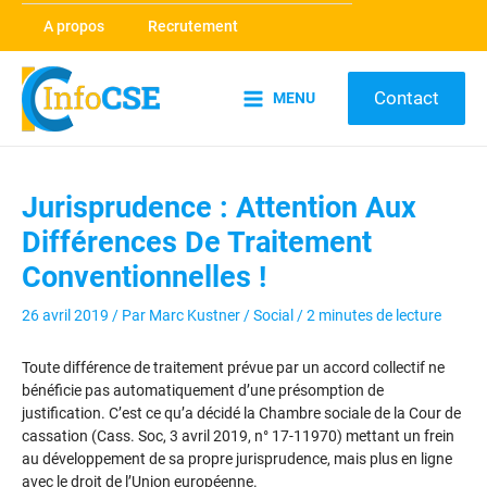
Aller
A propos
Recrutement
au
contenu
Contact
MENU
Main
Menu
Jurisprudence : Attention Aux
Différences De Traitement
Conventionnelles !
26 avril 2019
/ Par
Marc Kustner
/
Social
/
2 minutes de lecture
Toute différence de traitement prévue par un accord collectif ne
bénéficie pas automatiquement d’une présomption de
justification. C’est ce qu’a décidé la Chambre sociale de la Cour de
cassation (Cass. Soc, 3 avril 2019, n° 17-11970) mettant un frein
au développement de sa propre jurisprudence, mais plus en ligne
avec le droit de l’Union européenne.