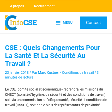
Aller
A propos
Recrutement
au
contenu
Contact
MENU
Main
Menu
CSE : Quels Changements Pour
La Santé Et La Sécurité Au
Travail ?
23 janvier 2018
/ Par
Marc Kustner
/
Conditions de travail
/
3
minutes de lecture
Le CSE (comité social et économique) reprendra les missions du
CHSCT (comité d’hygiène, de sécurité et des conditions de travail),
soit via une commission spécifique santé, sécurité et conditions de
travail (CSSCT), soit par le biais de représentants de proximité.