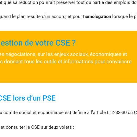
 que sa réduction pourrait préserver tout ou partie des emplois do
uand le plan résulte d’un accord, et pour
homologation
lorsque le p
gestion de votre CSE ?
es négociations, sur les enjeux sociaux, économiques et
s donnant tous les outils et informations pour convaincre
CSE lors d’un PSE
u comité social et économique est définie à l’article L.1233-30 du C
r et consulter le CSE sur deux volets :