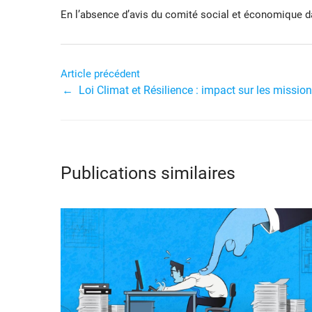
En l’absence d’avis du comité social et économique dan
Navigation
Article précédent
de
Loi Climat et Résilience : impact sur les missi
l’article
Publications similaires