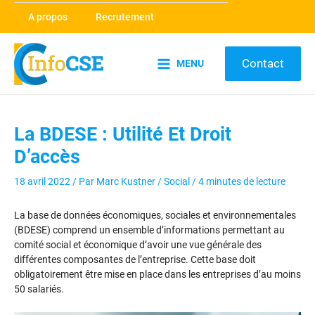
Aller
A propos
Recrutement
au
contenu
Contact
MENU
Main
Menu
La BDESE : Utilité Et Droit
D’accès
18 avril 2022
/ Par
Marc Kustner
/
Social
/
4 minutes de lecture
La base de données économiques, sociales et environnementales
(BDESE) comprend un ensemble d’informations permettant au
comité social et économique d’avoir une vue générale des
différentes composantes de l’entreprise. Cette base doit
obligatoirement être mise en place dans les entreprises d’au moins
50 salariés.